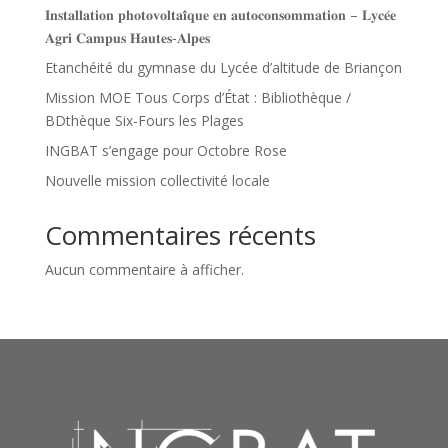
𝐈𝐧𝐬𝐭𝐚𝐥𝐥𝐚𝐭𝐢𝐨𝐧 𝐩𝐡𝐨𝐭𝐨𝐯𝐨𝐥𝐭𝐚𝐢̈𝐪𝐮𝐞 𝐞𝐧 𝐚𝐮𝐭𝐨𝐜𝐨𝐧𝐬𝐨𝐦𝐦𝐚𝐭𝐢𝐨𝐧 – 𝐋𝐲𝐜𝐞́𝐞
𝐀𝐠𝐫𝐢 𝐂𝐚𝐦𝐩𝐮𝐬 𝐇𝐚𝐮𝐭𝐞𝐬‑𝐀𝐥𝐩𝐞𝐬
Etanchéité du gymnase du Lycée d’altitude de Briançon
Mission MOE Tous Corps d’État : Bibliothèque /
BDthèque Six-Fours les Plages
INGBAT s’engage pour Octobre Rose
Nouvelle mission collectivité locale
Commentaires récents
Aucun commentaire à afficher.