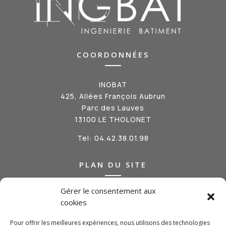
COORDONNÉES
INGBAT
425, Allées François Aubrun
Parc des Lauves
13100 LE THOLONET
Tel:
04.42.38.01.98
PLAN DU SITE
Gérer le consentement aux
Qui sommes-nous ?
cookies
Nos métiers
Nos réalisations
Pour offrir les meilleures expériences, nous utilisons des technologies