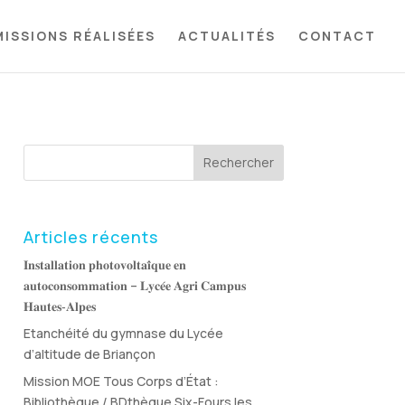
MISSIONS RÉALISÉES
ACTUALITÉS
CONTACT
Rechercher
Articles récents
𝐈𝐧𝐬𝐭𝐚𝐥𝐥𝐚𝐭𝐢𝐨𝐧 𝐩𝐡𝐨𝐭𝐨𝐯𝐨𝐥𝐭𝐚𝐢̈𝐪𝐮𝐞 𝐞𝐧
𝐚𝐮𝐭𝐨𝐜𝐨𝐧𝐬𝐨𝐦𝐦𝐚𝐭𝐢𝐨𝐧 – 𝐋𝐲𝐜𝐞́𝐞 𝐀𝐠𝐫𝐢 𝐂𝐚𝐦𝐩𝐮𝐬
𝐇𝐚𝐮𝐭𝐞𝐬‑𝐀𝐥𝐩𝐞𝐬
Etanchéité du gymnase du Lycée
d’altitude de Briançon
Mission MOE Tous Corps d’État :
Bibliothèque / BDthèque Six-Fours les