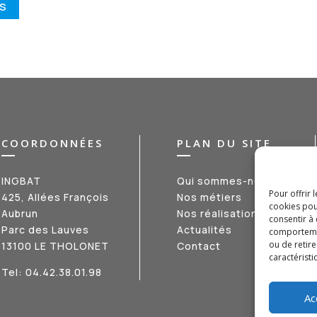
ÉS
COORDONNÉES
PLAN DU SITE
INGBAT
Qui sommes-nous ?
Pour offrir 
425, Allées François
Nos métiers
cookies pou
Aubrun
Nos réalisations
consentir à
Parc des Lauves
Actualités
comportement
ou de retire
13100 LE THOLONET
Contact
caractéristi
Tel:
04.42.38.01.98
Ac