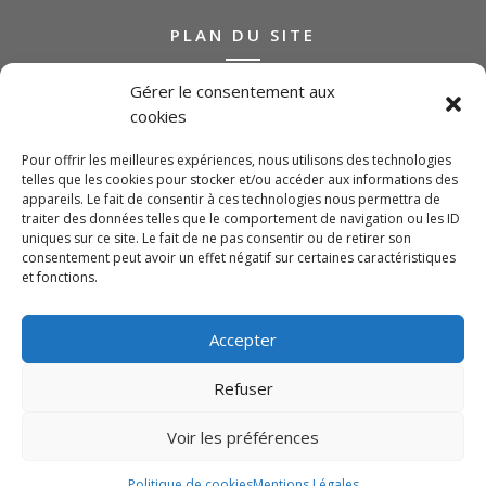
PLAN DU SITE
Gérer le consentement aux
Qui sommes-nous ?
cookies
Nos métiers
Nos réalisations
Pour offrir les meilleures expériences, nous utilisons des technologies
Actualités
telles que les cookies pour stocker et/ou accéder aux informations des
Contact
appareils. Le fait de consentir à ces technologies nous permettra de
traiter des données telles que le comportement de navigation ou les ID
uniques sur ce site. Le fait de ne pas consentir ou de retirer son
SUIVEZ-NOUS
consentement peut avoir un effet négatif sur certaines caractéristiques
et fonctions.
Accepter
Refuser
Voir les préférences
© 2022 –
Site internet by Animage.fr Marseille,
Aubagne, Aix – agence de communication 360
Politique de cookies
Mentions Légales