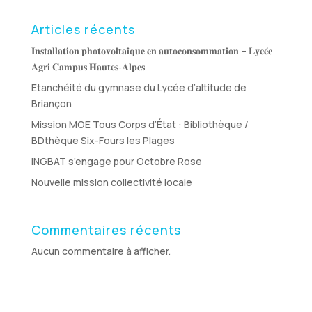
Articles récents
𝐈𝐧𝐬𝐭𝐚𝐥𝐥𝐚𝐭𝐢𝐨𝐧 𝐩𝐡𝐨𝐭𝐨𝐯𝐨𝐥𝐭𝐚𝐢̈𝐪𝐮𝐞 𝐞𝐧 𝐚𝐮𝐭𝐨𝐜𝐨𝐧𝐬𝐨𝐦𝐦𝐚𝐭𝐢𝐨𝐧 – 𝐋𝐲𝐜𝐞́𝐞
𝐀𝐠𝐫𝐢 𝐂𝐚𝐦𝐩𝐮𝐬 𝐇𝐚𝐮𝐭𝐞𝐬‑𝐀𝐥𝐩𝐞𝐬
Etanchéité du gymnase du Lycée d’altitude de
Briançon
Mission MOE Tous Corps d’État : Bibliothèque /
BDthèque Six-Fours les Plages
INGBAT s’engage pour Octobre Rose
Nouvelle mission collectivité locale
Commentaires récents
Aucun commentaire à afficher.