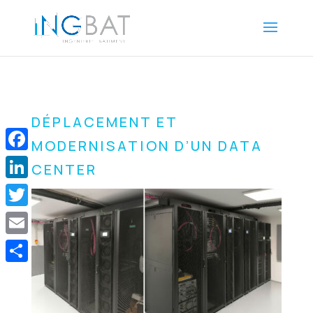
DÉPLACEMENT ET
MODERNISATION D’UN DATA
Facebook
CENTER
LinkedIn
Twitter
Email
Share