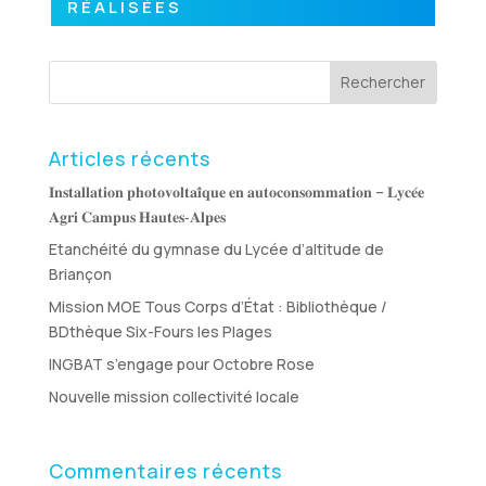
RÉALISÉES
Rechercher
Articles récents
𝐈𝐧𝐬𝐭𝐚𝐥𝐥𝐚𝐭𝐢𝐨𝐧 𝐩𝐡𝐨𝐭𝐨𝐯𝐨𝐥𝐭𝐚𝐢̈𝐪𝐮𝐞 𝐞𝐧 𝐚𝐮𝐭𝐨𝐜𝐨𝐧𝐬𝐨𝐦𝐦𝐚𝐭𝐢𝐨𝐧 – 𝐋𝐲𝐜𝐞́𝐞
𝐀𝐠𝐫𝐢 𝐂𝐚𝐦𝐩𝐮𝐬 𝐇𝐚𝐮𝐭𝐞𝐬‑𝐀𝐥𝐩𝐞𝐬
Etanchéité du gymnase du Lycée d’altitude de
Briançon
Mission MOE Tous Corps d’État : Bibliothèque /
BDthèque Six-Fours les Plages
INGBAT s’engage pour Octobre Rose
Nouvelle mission collectivité locale
Commentaires récents