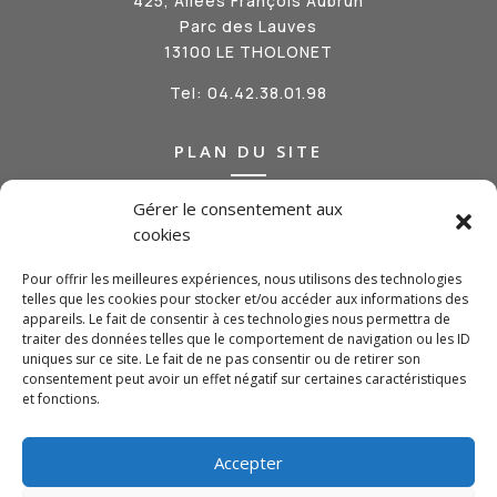
425, Allées François Aubrun
Parc des Lauves
13100 LE THOLONET
Tel:
04.42.38.01.98
PLAN DU SITE
Gérer le consentement aux
Qui sommes-nous ?
cookies
Nos métiers
Nos réalisations
Pour offrir les meilleures expériences, nous utilisons des technologies
Actualités
telles que les cookies pour stocker et/ou accéder aux informations des
Contact
appareils. Le fait de consentir à ces technologies nous permettra de
traiter des données telles que le comportement de navigation ou les ID
uniques sur ce site. Le fait de ne pas consentir ou de retirer son
SUIVEZ-NOUS
consentement peut avoir un effet négatif sur certaines caractéristiques
et fonctions.
Accepter