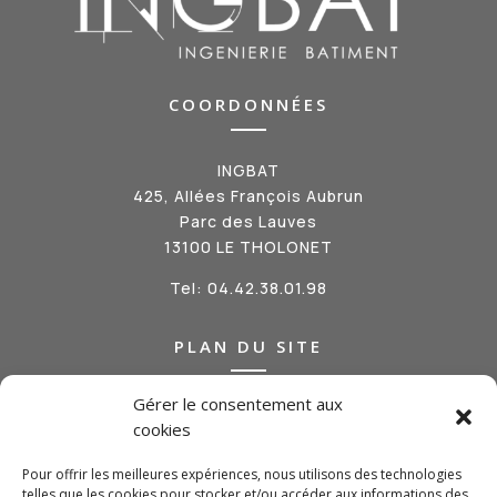
COORDONNÉES
INGBAT
425, Allées François Aubrun
Parc des Lauves
13100 LE THOLONET
Tel:
04.42.38.01.98
PLAN DU SITE
Gérer le consentement aux
Qui sommes-nous ?
cookies
Nos métiers
Nos réalisations
Pour offrir les meilleures expériences, nous utilisons des technologies
Actualités
telles que les cookies pour stocker et/ou accéder aux informations des