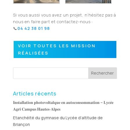
Si vous aussi vous avez un projet, n’hésitez pas à
nous en faire part et contactez-nous :
📞​
04 42 38 01 98
VOIR TOUTES LES MISSION
RÉALISÉES
Rechercher
Articles récents
𝐈𝐧𝐬𝐭𝐚𝐥𝐥𝐚𝐭𝐢𝐨𝐧 𝐩𝐡𝐨𝐭𝐨𝐯𝐨𝐥𝐭𝐚𝐢̈𝐪𝐮𝐞 𝐞𝐧 𝐚𝐮𝐭𝐨𝐜𝐨𝐧𝐬𝐨𝐦𝐦𝐚𝐭𝐢𝐨𝐧 – 𝐋𝐲𝐜𝐞́𝐞
𝐀𝐠𝐫𝐢 𝐂𝐚𝐦𝐩𝐮𝐬 𝐇𝐚𝐮𝐭𝐞𝐬‑𝐀𝐥𝐩𝐞𝐬
Etanchéité du gymnase du Lycée d’altitude de
Briançon