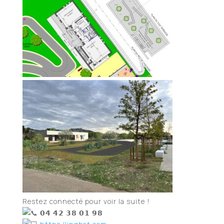
Restez connecté pour voir la suite !
𝟬𝟰 𝟰𝟮 𝟯𝟴 𝟬𝟭 𝟵𝟴