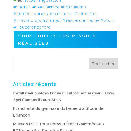
https://ingbat.com
#ingbat
#paca
#moe
#opc
#amo
#professionnels
#batiment
#refection
#travaux
#staytuned
#restezconnecté
#sport
#lieuderencontre
VOIR TOUTES LES MISSION
RÉALISÉES
Rechercher
Articles récents
𝐈𝐧𝐬𝐭𝐚𝐥𝐥𝐚𝐭𝐢𝐨𝐧 𝐩𝐡𝐨𝐭𝐨𝐯𝐨𝐥𝐭𝐚𝐢̈𝐪𝐮𝐞 𝐞𝐧 𝐚𝐮𝐭𝐨𝐜𝐨𝐧𝐬𝐨𝐦𝐦𝐚𝐭𝐢𝐨𝐧 – 𝐋𝐲𝐜𝐞́𝐞
𝐀𝐠𝐫𝐢 𝐂𝐚𝐦𝐩𝐮𝐬 𝐇𝐚𝐮𝐭𝐞𝐬‑𝐀𝐥𝐩𝐞𝐬
Etanchéité du gymnase du Lycée d’altitude de
Briançon
Mission MOE Tous Corps d’État : Bibliothèque /
BDthèque Six-Fours les Plages