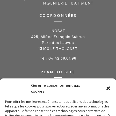
COORDONNÉES
INGBAT
425, Allées François Aubrun
Parc des Lauves
13100 LE THOLONET
Tel:
04.42.38.01.98
PLAN DU SITE
Gérer le consentement aux
Qui sommes-nous ?
cookies
Nos métiers
Nos réalisations
Pour offrir les meilleures expériences, nous utilisons des technologies
Actualités
telles que les cookies pour stocker et/ou accéder aux informations des
Contact
appareils. Le fait de consentir à ces technologies nous permettra de
traiter des données telles que le comportement de navigation ou les ID