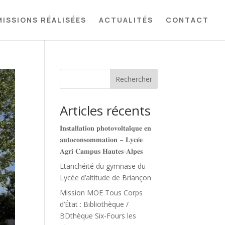
MISSIONS RÉALISÉES
ACTUALITÉS
CONTACT
Rechercher
Articles récents
𝐈𝐧𝐬𝐭𝐚𝐥𝐥𝐚𝐭𝐢𝐨𝐧 𝐩𝐡𝐨𝐭𝐨𝐯𝐨𝐥𝐭𝐚𝐢̈𝐪𝐮𝐞 𝐞𝐧
𝐚𝐮𝐭𝐨𝐜𝐨𝐧𝐬𝐨𝐦𝐦𝐚𝐭𝐢𝐨𝐧 – 𝐋𝐲𝐜𝐞́𝐞
𝐀𝐠𝐫𝐢 𝐂𝐚𝐦𝐩𝐮𝐬 𝐇𝐚𝐮𝐭𝐞𝐬‑𝐀𝐥𝐩𝐞𝐬
Etanchéité du gymnase du
Lycée d’altitude de Briançon
Mission MOE Tous Corps
d’État : Bibliothèque /
BDthèque Six-Fours les