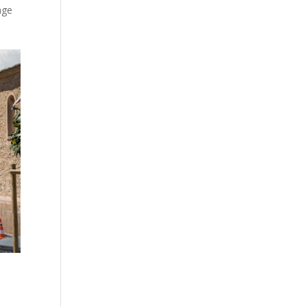
age
e