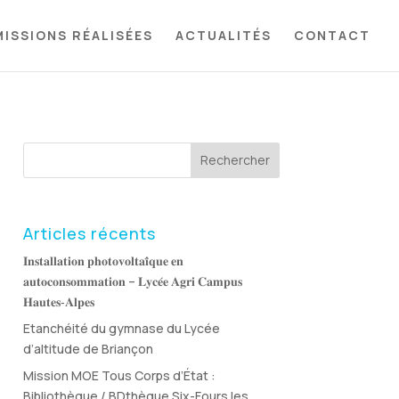
MISSIONS RÉALISÉES
ACTUALITÉS
CONTACT
Rechercher
Articles récents
𝐈𝐧𝐬𝐭𝐚𝐥𝐥𝐚𝐭𝐢𝐨𝐧 𝐩𝐡𝐨𝐭𝐨𝐯𝐨𝐥𝐭𝐚𝐢̈𝐪𝐮𝐞 𝐞𝐧
𝐚𝐮𝐭𝐨𝐜𝐨𝐧𝐬𝐨𝐦𝐦𝐚𝐭𝐢𝐨𝐧 – 𝐋𝐲𝐜𝐞́𝐞 𝐀𝐠𝐫𝐢 𝐂𝐚𝐦𝐩𝐮𝐬
𝐇𝐚𝐮𝐭𝐞𝐬‑𝐀𝐥𝐩𝐞𝐬
Etanchéité du gymnase du Lycée
d’altitude de Briançon
Mission MOE Tous Corps d’État :
Bibliothèque / BDthèque Six-Fours les