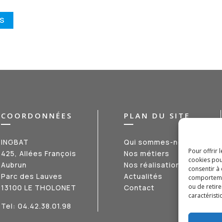
ÉS
COORDONNÉES
PLAN DU SITE
INGBAT
Qui sommes-nous ?
Pour offrir 
425, Allées François
Nos métiers
cookies pou
Aubrun
Nos réalisations
consentir à
Parc des Lauves
Actualités
comportement
ou de retire
13100 LE THOLONET
Contact
caractéristi
Tel:
04.42.38.01.98