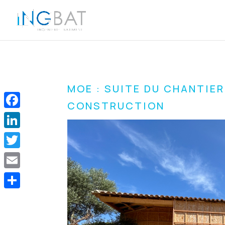
MOE : SUITE DU CHANTIER
CONSTRUCTION
Facebook
LinkedIn
Twitter
Email
Share