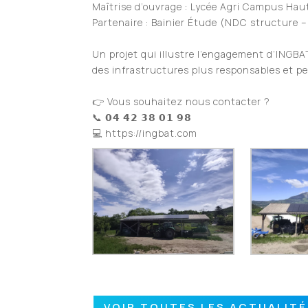
Maîtrise d’ouvrage : Lycée Agri Campus Hau
Partenaire : Bainier Étude (NDC structure –
Un projet qui illustre l’engagement d’INGB
des infrastructures plus responsables et p
👉 Vous souhaitez nous contacter ?
📞 𝟬𝟰 𝟰𝟮 𝟯𝟴 𝟬𝟭 𝟵𝟴
💻 https://ingbat.com
VOIR TOUTES LES ACTUALIT