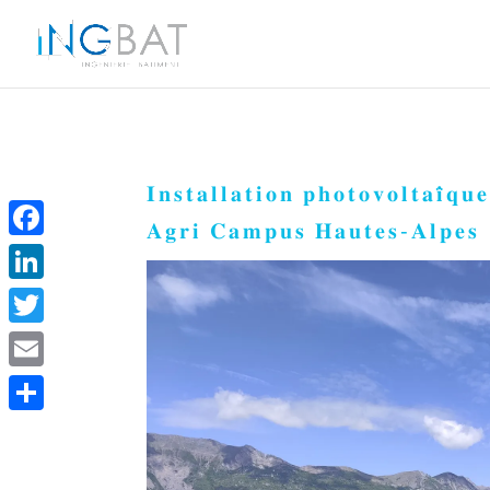
𝐈𝐧𝐬𝐭𝐚𝐥𝐥𝐚𝐭𝐢𝐨𝐧 𝐩𝐡𝐨𝐭𝐨𝐯𝐨𝐥𝐭𝐚𝐢̈𝐪
𝐀𝐠𝐫𝐢 𝐂𝐚𝐦𝐩𝐮𝐬 𝐇𝐚𝐮𝐭𝐞𝐬‑𝐀𝐥𝐩𝐞𝐬
Facebook
LinkedIn
Twitter
Email
Share