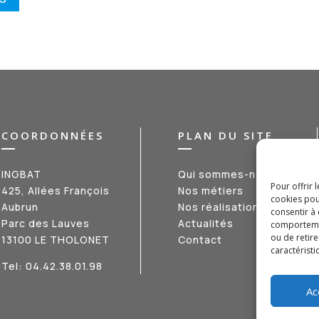
COORDONNÉES
PLAN DU SITE
INGBAT
Qui sommes-nous ?
Pour offrir 
425, Allées François
Nos métiers
cookies pou
Aubrun
Nos réalisations
consentir à
Parc des Lauves
Actualités
comportement
ou de retire
13100 LE THOLONET
Contact
caractéristi
Tel:
04.42.38.01.98
Ac