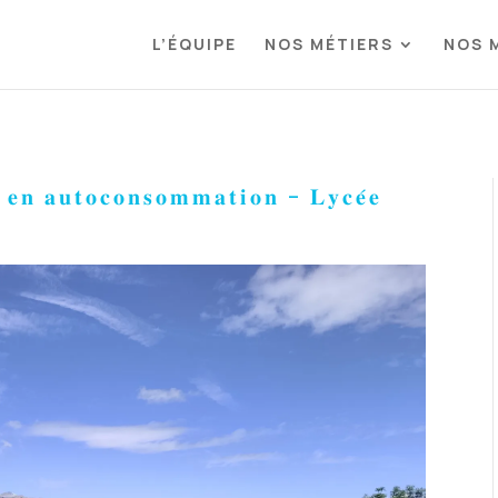
L’ÉQUIPE
NOS MÉTIERS
NOS 
𝐮𝐞 𝐞𝐧 𝐚𝐮𝐭𝐨𝐜𝐨𝐧𝐬𝐨𝐦𝐦𝐚𝐭𝐢𝐨𝐧 – 𝐋𝐲𝐜𝐞́𝐞