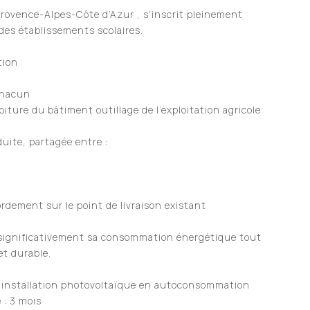
Provence-Alpes-Côte d’Azur
, s’inscrit pleinement
 des établissements scolaires.
tion
chacun
oiture du bâtiment outillage de l’exploitation agricole
uite, partagée entre :
rdement sur le point de livraison existant
 significativement sa consommation énergétique tout
et durable.
e installation photovoltaïque en autoconsommation
 : 3 mois