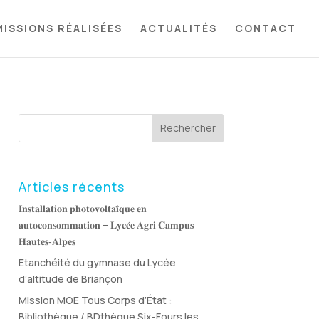
MISSIONS RÉALISÉES
ACTUALITÉS
CONTACT
Rechercher
Articles récents
𝐈𝐧𝐬𝐭𝐚𝐥𝐥𝐚𝐭𝐢𝐨𝐧 𝐩𝐡𝐨𝐭𝐨𝐯𝐨𝐥𝐭𝐚𝐢̈𝐪𝐮𝐞 𝐞𝐧
𝐚𝐮𝐭𝐨𝐜𝐨𝐧𝐬𝐨𝐦𝐦𝐚𝐭𝐢𝐨𝐧 – 𝐋𝐲𝐜𝐞́𝐞 𝐀𝐠𝐫𝐢 𝐂𝐚𝐦𝐩𝐮𝐬
𝐇𝐚𝐮𝐭𝐞𝐬‑𝐀𝐥𝐩𝐞𝐬
Etanchéité du gymnase du Lycée
d’altitude de Briançon
Mission MOE Tous Corps d’État :
Bibliothèque / BDthèque Six-Fours les